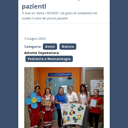
pazienti
Ti trovi in:
Home
/
NOTIZIE
/ Un gesto di solidarietà che
scalda il cuore dei piccoli pazienti
5 Giugno 2026
Categoria:
Avvisi
Notizie
Attività Ospedaliera:
Pediatria e Neonatologia