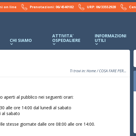
i on line
Prenotazioni: 06/4540182
URP: 06/33552928
Cen
ATTIVITA’
INFORMAZIONI
CHI SIAMO
OSPEDALIERE
UTILI
Ti trovi in:
Home
/ COSA FARE PER...
 aperti al pubblico nei seguenti orari:
:30 alle ore 14:00 dal lunedì al
sabato
ì al
sabato
le stesse giornate dalle ore 08:00 alle ore 14:00.